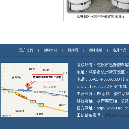
迅升10吨水箱宁波储罐容器批发
迅升首页
|
塑料水箱
|
搅拌桶
|
塑料储罐
|
迅升产品
版权所有：慈溪市迅升塑料容
地址：慈溪市杭州湾开发区（
电话：86-0574-63097880 传真：
Q Q：517938820 24小时专线：
主营业务：PE水箱、塑料水
酵缸与桶、水产养殖桶、公路
官方网址：http://www.rsrqi.co
工信部备案号：
浙ICP备1301