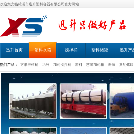
欢迎您光临慈溪市迅升塑料容器有限公司官方网站
迅升首页
塑料水箱
搅拌桶
塑料储罐
迅升产
热门产品：
方形养殖桶
迅升
加药搅拌桶
塑料
慈溪加药箱
养殖
复配储罐