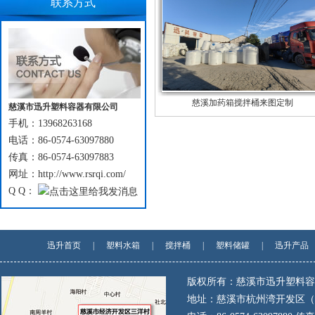
联系方式
慈溪加药箱搅拌桶来图定制
慈溪市迅升塑料容器有限公司
手机：13968263168
电话：86-0574-63097880
传真：86-0574-63097883
网址：http://www.rsrqi.com/
Q Q：
迅升首页
|
塑料水箱
|
搅拌桶
|
塑料储罐
|
迅升产品
版权所有：慈溪市迅升塑料容
地址：慈溪市杭州湾开发区（