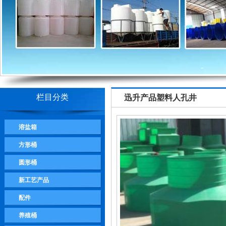
栏目分类
迅升产品
塑料人孔井
溶盐箱
方形桶
圆形桶
新工艺产品
配件
养殖桶