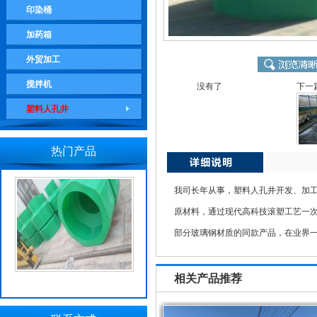
印染桶
加药箱
外贸加工
搅拌机
没有了
下一
塑料人孔井
热门产品
我司长年从事，塑料人孔井开发、加工
原材料，通过现代高科技滚塑工艺一
部分玻璃钢材质的同款产品，在业界
相关产品推荐