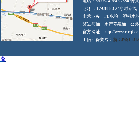
电话：86-0574-63097880 传真：
Q Q：517938820 24小时专线：
主营业务：PE水箱、塑料水
酵缸与桶、水产养殖桶、公路
官方网址：http://www.rsrqi.co
工信部备案号：
浙ICP备1301