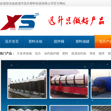
欢迎您光临慈溪市迅升塑料容器有限公司官方网站
迅升首页
塑料水箱
搅拌桶
塑料储罐
迅升产
热门产品：
方形养殖桶
迅升
加药搅拌桶
塑料
慈溪加药箱
养殖
搅拌
塑